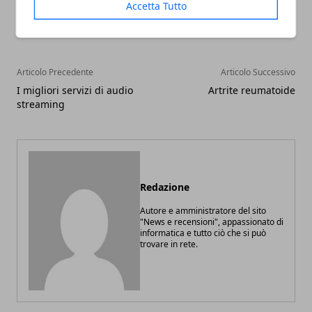
Accetta Tutto
Articolo Precedente
Articolo Successivo
I migliori servizi di audio
Artrite reumatoide
streaming
Redazione
Autore e amministratore del sito
"News e recensioni", appassionato di
informatica e tutto ciò che si può
trovare in rete.