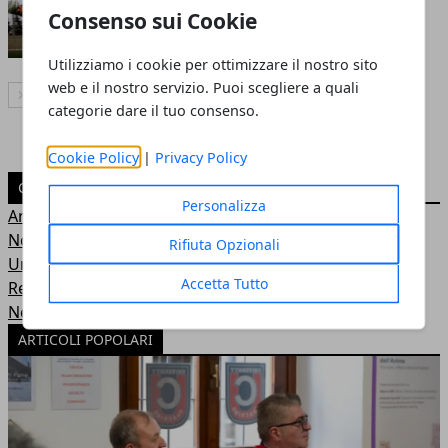
Redazione
- 28 mar 2020
Consenso sui Cookie
Utilizziamo i cookie per ottimizzare il nostro sito
web e il nostro servizio. Puoi scegliere a quali
Articolo Successivo
categorie dare il tuo consenso.
Cookie Policy
|
Privacy Policy
CATEGORIE
Personalizza
Articoli
Notizie Italia
Rifiuta Opzionali
Uncategorized
Accetta Tutto
Recensioni servizi
News dal mondo
ARTICOLI POPOLARI