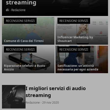
streaming
di
- Redazione
RECENSIONI SERVIZI
RECENSIONI SERVIZI
Influencer Marketing by
Comune di Cava dei Tirreni
Shoutcart
RECENSIONI SERVIZI
RECENSIONI SERVIZI
Riparazione telefoni a Busto
Sanificazione: un’attività
Arsizio
necessaria per ogni azienda
I migliori servizi di audio
streaming
Redazione
- 29 nov 2020