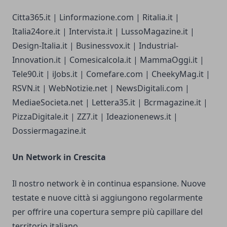
Citta365.it | Linformazione.com | Ritalia.it |
Italia24ore.it | Intervista.it | LussoMagazine.it |
Design-Italia.it | Businessvox.it | Industrial-
Innovation.it | Comesicalcola.it | MammaOggi.it |
Tele90.it | iJobs.it | Comefare.com | CheekyMag.it |
RSVN.it | WebNotizie.net | NewsDigitali.com |
MediaeSocieta.net | Lettera35.it | Bcrmagazine.it |
PizzaDigitale.it | ZZ7.it | Ideazionenews.it |
Dossiermagazine.it
Un Network in Crescita
Il nostro network è in continua espansione. Nuove
testate e nuove città si aggiungono regolarmente
per offrire una copertura sempre più capillare del
territorio italiano.