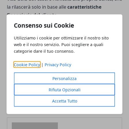
la rilascerà solo in base alle
caratteristiche
finanziarie del cliente.
Consenso sui Cookie
Utilizziamo i cookie per ottimizzare il nostro sito
web e il nostro servizio. Puoi scegliere a quali
categorie dare il tuo consenso.
Facebook
Twitter
Whatsapp
Cookie Policy
|
Privacy Policy
Personalizza
Articolo Precedente
Articolo Successivo
Rifiuta Opzionali
Rottamazione auto: tutto
Vademecum per richiedere
quello che devi sapere
un prestito: tutti gli aspetti
Accetta Tutto
da valutare e considerare