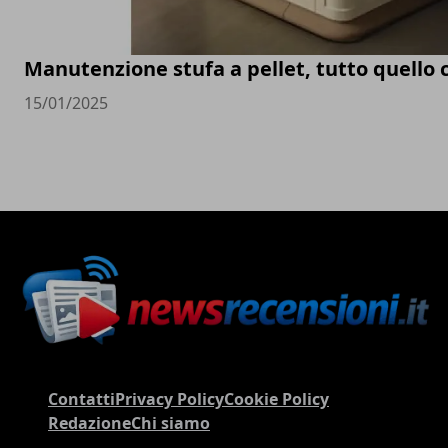
Manutenzione stufa a pellet, tutto quello 
15/01/2025
Contatti
Privacy Policy
Cookie Policy
Redazione
Chi siamo