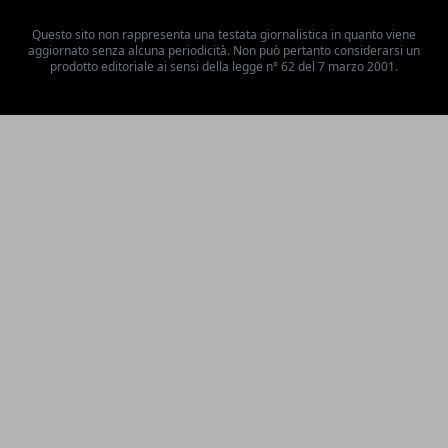
Questo sito non rappresenta una testata giornalistica in quanto viene
aggiornato senza alcuna periodicità. Non può pertanto considerarsi un
prodotto editoriale ai sensi della legge n° 62 del 7 marzo 2001.