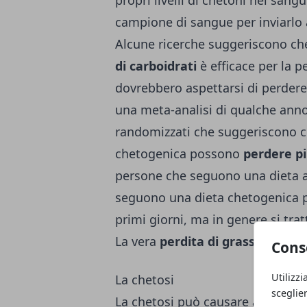
campione di sangue per inviarlo a
Alcune ricerche suggeriscono ch
di carboidrati
è efficace per la p
dovrebbero aspettarsi di perdere 
una meta-analisi di qualche anno f
randomizzati che suggeriscono c
chetogenica possono
perdere p
persone che seguono una dieta a
seguono una dieta chetogenica
primi giorni, ma in genere si trat
La vera
perdita di grasso
potrebb
Cons
Utilizzi
La chetosi
sceglie
La chetosi può causare ad alcun