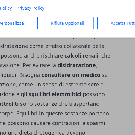
 come un effetto collaterale della
perdita
Policy
|
Privacy Policy
livelli di chetoni
possono anche portare a
Personalizza
Rifiuta Opzionali
Accetta Tut
o elettrolitico. Entrambe queste reazioni
 La
ricerca sulle diete chetogeniche
per le
sidratazione come effetto collaterale della
ti possono anche rischiare
calcoli renali
, che
tazione. Per evitare la
disidratazione
,
 liquidi. Bisogna
consultare un medico
se
tazione, come un senso di estrema sete o
azione e gli
squilibri elettrolitici
possono
ettroliti
sono sostanze che trasportano
el corpo. Squilibri in queste sostanze portano
he possono causare contrazioni e spasmi
ono una dieta chetogenica devono