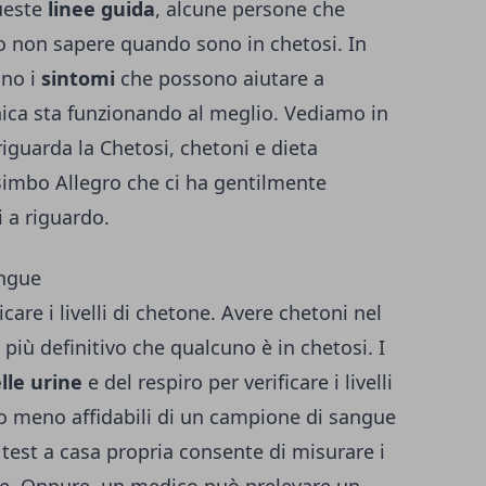
ueste
linee guida
, alcune persone che
 non sapere quando sono in chetosi. In
ono i
sintomi
che possono aiutare a
ica sta funzionando al meglio. Vediamo in
riguarda la Chetosi, chetoni e dieta
imbo Allegro
che ci ha gentilmente
i a riguardo.
angue
care i livelli di chetone. Avere chetoni nel
iù definitivo che qualcuno è in chetosi. I
lle urine
e del respiro per verificare i livelli
no meno affidabili di un campione di sangue
i test a casa propria consente di misurare i
ngue. Oppure, un medico può prelevare un