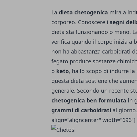
La
dieta chetogenica
mira a ind
corporeo. Conoscere i
segni dell
dieta sta funzionando o meno. L
verifica quando il corpo inizia a 
non ha abbastanza carboidrati da
fegato produce sostanze chimic
o
keto
, ha lo scopo di indurre la
questa dieta sostiene che aumenta
generale. Secondo un recente st
chetogenica ben formulata
in 
grammi di carboidrati
al giorno
align="aligncenter" width="696"]