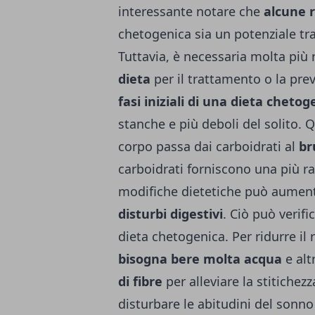
interessante notare che
alcune r
chetogenica sia un potenziale tra
Tuttavia, è necessaria molta più 
dieta
per il trattamento o la prev
fasi iniziali di una dieta chetog
stanche e più deboli del solito.
corpo passa dai carboidrati al
br
carboidrati forniscono una più ra
modifiche dietetiche può aumentar
disturbi digestivi
. Ciò può verif
dieta chetogenica. Per ridurre il 
bisogna bere molta acqua
e alt
di fibre
per alleviare la stitiche
disturbare le abitudini del sonn