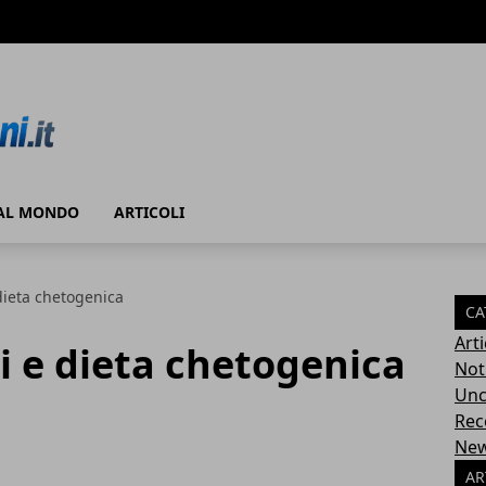
AL MONDO
ARTICOLI
dieta chetogenica
CA
Arti
i e dieta chetogenica
Noti
Unc
Rec
New
AR