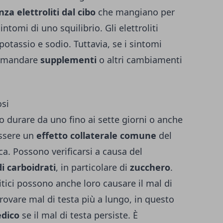
za elettroliti dal cibo
che mangiano per
sintomi di uno squilibrio. Gli elettroliti
tassio e sodio. Tuttavia, se i sintomi
comandare
supplementi
o altri cambiamenti
osi
 durare da uno fino ai sette giorni o anche
essere un
effetto collaterale comune
del
a. Possono verificarsi a causa del
 carboidrati
, in particolare di
zucchero
.
litici possono anche loro causare il mal di
ovare mal di testa più a lungo, in questo
edico
se il mal di testa persiste. È