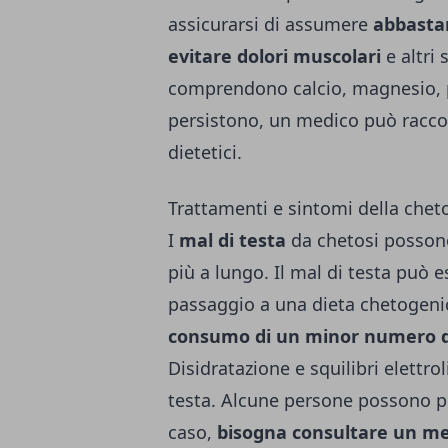
assicurarsi di assumere
abbastan
evitare dolori muscolari
e altri 
comprendono calcio, magnesio, po
persistono, un medico può rac
dietetici.
Trattamenti e sintomi della chet
I
mal di testa
da chetosi possono
più a lungo. Il mal di testa può 
passaggio a una dieta chetogenic
consumo di un minor numero di
Disidratazione e squilibri elettro
testa. Alcune persone possono pr
caso,
bisogna consultare un m