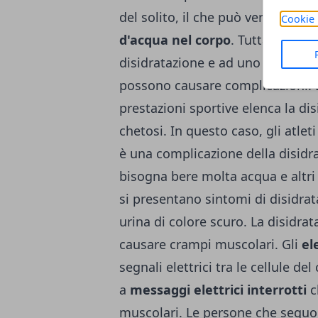
del solito, il che può verificarsi
Cookie 
d'acqua nel corpo
. Tuttavia, alti
disidratazione e ad uno squilibri
possono causare complicazioni.
prestazioni sportive elenca la di
chetosi. In questo caso, gli atle
è una complicazione della disidra
bisogna bere molta acqua e altri
si presentano sintomi di disidra
urina di colore scuro. La disidrat
causare crampi muscolari. Gli
el
segnali elettrici tra le cellule d
a
messaggi elettrici interrotti
c
muscolari. Le persone che segu