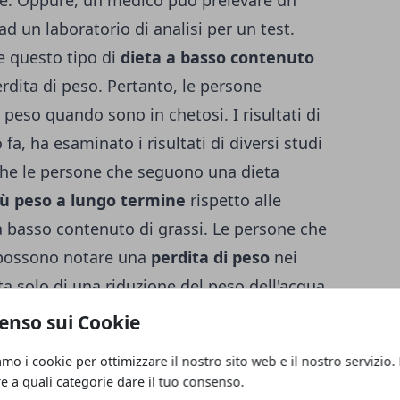
d un laboratorio di analisi per un test.
e questo tipo di
dieta a basso contenuto
erdita di peso. Pertanto, le persone
peso quando sono in chetosi. I risultati di
a, ha esaminato i risultati di diversi studi
he le persone che seguono una dieta
iù peso a lungo termine
rispetto alle
 basso contenuto di grassi. Le persone che
 possono notare una
perdita di peso
nei
ta solo di una riduzione del peso dell'acqua.
e non verificarsi per diverse settimane.
enso sui Cookie
amo i cookie per ottimizzare il nostro sito web e il nostro servizio.
re a quali categorie dare il tuo consenso.
e persone la sensazione di
sentirsi più sazi