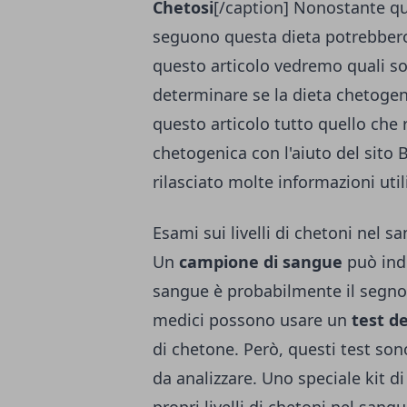
Chetosi
[/caption] Nonostante q
seguono questa dieta potrebbero
questo articolo vedremo quali s
determinare se la dieta chetogen
questo articolo tutto quello che 
chetogenica con l'aiuto del sito
B
rilasciato molte informazioni util
Esami sui livelli di chetoni nel s
Un
campione di sangue
può indi
sangue è probabilmente il segno p
medici possono usare un
test de
di chetone. Però, questi test so
da analizzare. Uno speciale kit d
propri livelli di chetoni nel sa