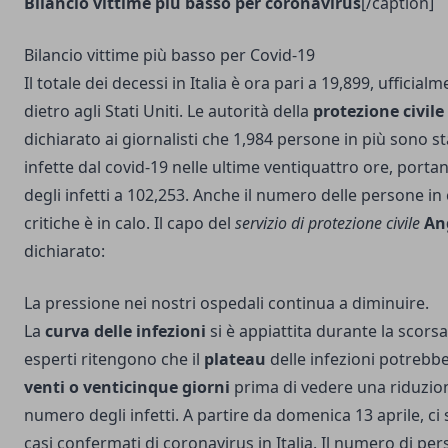
Bilancio vittime più basso per coronavirus
[/caption]
Bilancio vittime più basso per Covid-19
Il totale dei decessi in Italia è ora pari a 19,899, uffici
dietro agli Stati Uniti. Le autorità della
protezione civile
dichiarato ai giornalisti che 1,984 persone in più sono
infette dal covid-19 nelle ultime ventiquattro ore, porta
degli infetti a 102,253. Anche il numero delle persone i
critiche è in calo. Il capo del
servizio di protezione civile
Ang
dichiarato:
La pressione nei nostri ospedali continua a diminuire.
La
curva delle infezioni
si è appiattita durante la scors
esperti ritengono che il
plateau
delle infezioni potrebbe
venti o venticinque giorni
prima di vedere una riduzion
numero degli infetti. A partire da domenica 13 aprile, ci
casi confermati di coronavirus in Italia. Il numero di p